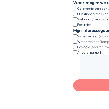
Waar mogen we u 
Co-creatie sessies /
Questionnaires / ken
Webinars / seminars
Excursies
Mijn interessegeb
Waterbeheer 
(stroo
Waterkwaliteit 
(tempe
Ecologie 
(soorteninv
Anders, namelijk: