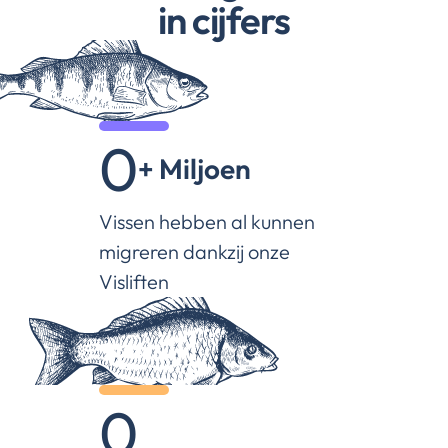
in cijfers
0
+ Miljoen
Vissen hebben al kunnen 
migreren dankzij onze 
Visliften
0