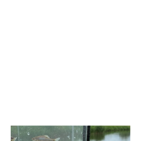
een schat aan informatie, waardoor 
stakeholders geïnformeerd blijven over de 
laatste trends en ontwikkelingen.