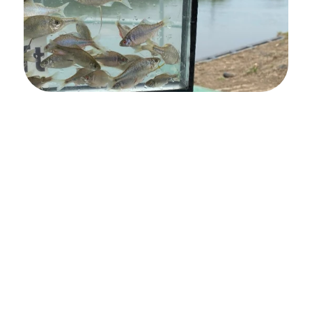
Natuurherstel
De Vislift speelt een sleutelrol in het herstel 